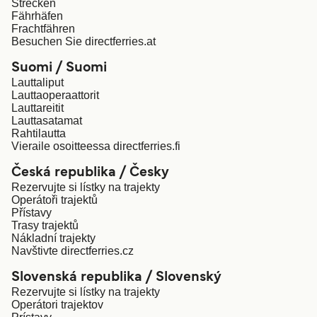
Strecken
Fährhäfen
Frachtfähren
Besuchen Sie directferries.at
Suomi / Suomi
Lauttaliput
Lauttaoperaattorit
Lauttareitit
Lauttasatamat
Rahtilautta
Vieraile osoitteessa directferries.fi
Česká republika / Česky
Rezervujte si lístky na trajekty
Operátoři trajektů
Přístavy
Trasy trajektů
Nákladní trajekty
Navštivte directferries.cz
Slovenská republika / Slovenský
Rezervujte si lístky na trajekty
Operátori trajektov