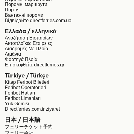
Поромні маршрути
Порти
Вантажні пороми
Відвідайте directferries.com.ua
Ελλάδα / ελληνικά
Αναζήτηση Εισιτηρίων
Ακτοπλοϊκές Εταιρείες
Διαδρομές Με Πλοία
Λιμάνια
Φορτηγά Πλοία
Επισκεφθείτε directferries.gr
Türkiye / Türkçe
Kitap Feribot Biletleri
Feribot Operatörleri
Feribot Hatları
Feribot Limanları
Yük Gemisi
Directferries.com.tr ziyaret
日本 / 日本語
フェリーチケット予約
フェリー会社