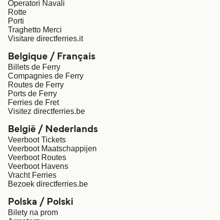
Operatori Navali
Rotte
Porti
My Account
Traghetto Merci
New Zealand
Australia
Visitare directferries.it
Customer Service
Belgique / Français
Ireland
UK
Billets de Ferry
Compagnies de Ferry
Routes de Ferry
Canada
Suisse (FR)
Ports de Ferry
Ferries de Fret
Visitez directferries.be
Россия
Portugal
België / Nederlands
대한민국
Catalan
Veerboot Tickets
Veerboot Maatschappijen
Veerboot Routes
Suomi
Slovensko
Veerboot Havens
Vracht Ferries
Bezoek directferries.be
Nederland
Česká republika
Polska / Polski
Bilety na prom
España
France