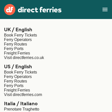
Operators
UK / English
Book Ferry Tickets
Ferry Operators
Countries
Ferry Routes
Ferry Ports
Freight Ferries
Special Offers
Visit directferries.co.uk
US / English
Blog
Book Ferry Tickets
Ferry Operators
Ferry Routes
Ferry tickets
Ferry Ports
Freight Ferries
Visit directferries.com
Route & Port finder
Accommodation
Ferries
Italia / Italiano
United States
Prenotare Traghetto