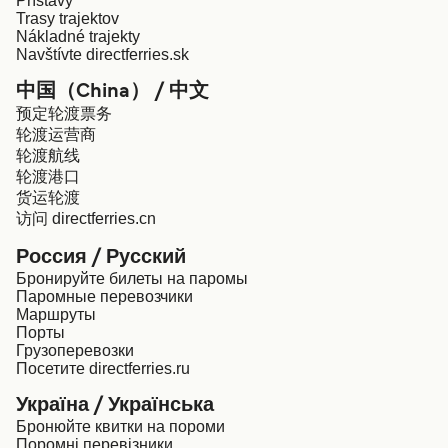
Prístavy
Trasy trajektov
Nákladné trajekty
Navštívte directferries.sk
中国（China） / 中文
预定轮渡票务
轮渡运营商
轮渡航线
轮渡港口
货运轮渡
访问 directferries.cn
Россия / Русский
Бронируйте билеты на паромы
Паромные перевозчики
Маршруты
Порты
Грузоперевозки
Посетите directferries.ru
Україна / Українська
Бронюйте квитки на пороми
Поромні перевізники