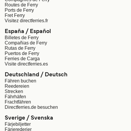
Indonesia
Україна
Routes de Ferry
Ports de Ferry
Fret Ferry
المغرب
Maroc (FR)
Visitez directferries.fr
España / Español
Billetes de Ferry
Compañias de Ferry
Rutas de Ferry
Puertos de Ferry
Ferries de Carga
Visite directferries.es
Deutschland / Deutsch
Fähren buchen
Reedereien
Strecken
Fährhäfen
Frachtfähren
Directferries.de besuchen
Sverige / Svenska
Färjebiljetter
Färjerederier