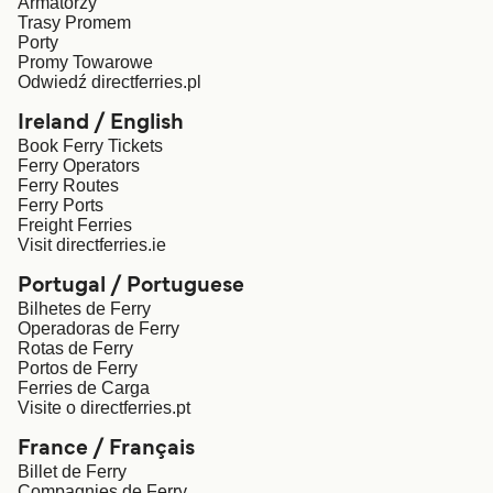
Armatorzy
Trasy Promem
Porty
日本
Sverige
Promy Towarowe
Odwiedź directferries.pl
Danmark
中国
Ireland / English
Book Ferry Tickets
العربية
Türkiye
Ferry Operators
Ferry Routes
Ferry Ports
Österreich (DE)
Italia
Freight Ferries
Visit directferries.ie
Canada (FR)
België (NL)
Portugal / Portuguese
Bilhetes de Ferry
Operadoras de Ferry
Ελλάδα
Belgique (FR)
Rotas de Ferry
Portos de Ferry
Polska
Deutschland
Ferries de Carga
Visite o directferries.pt
Schweiz (DE)
Norge
France / Français
Billet de Ferry
Compagnies de Ferry