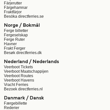
Färjerutter
Färgehamnar
Fraktfärjor
Besöka directferries.se
Norge / Bokmål
Ferge billetter
Fergeselskap
Ferge Ruter
Havner
Frakt Ferger
Besøk directferries.dk
Nederland / Nederlands
Veerboot Tickets
Veerboot Maatschappijen
Veerboot Routes
Veerboot Havens
Vracht Ferries
Bezoek directferries.nl
Danmark / Dansk
Færgebillette
Rederier